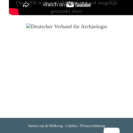
Onze AR-tentoonstellingsgids
werd mogelijk
gemaakt door
Sterren van de Melkweg -
Colofon
-
Privacyverklaring